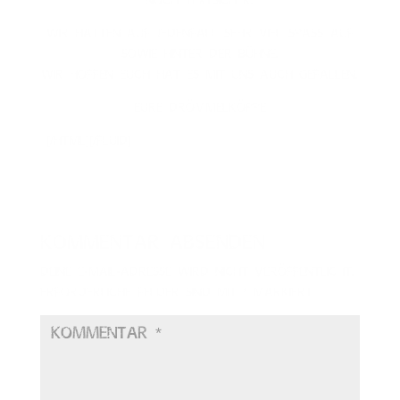
noch textsicher.
Wir hatten auf jedenfall sehr viel Spaß auf
sowie hinter der Bühne.
Wir hoffen euch hat es mit uns auch gefallen.
Eure Drömmelköppe
[/html][/fluid]
Kommentar absenden
Deine E-Mail-Adresse wird nicht veröffentlicht.
Erforderliche Felder sind mit
*
markiert