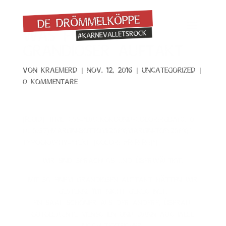
Was für ein
grandioser Auftakt
von
KraemerD
|
Nov. 12, 2016
|
Uncategorized
|
0 Kommentare
[fluid][html css=“background-color:rgba(0, 0,
0, 0.67);margin-bottom:20px;margin-top:20px;“
typography=“Text {color: #ffffff;}“]
Wir sind sprachlos und überwältigt.
Mit so einem grandiosen Auftakt hätten wir
gestern, 11.11, nicht gerechnet.
Ein Saal schöner als der andere, überall
gutgelaunte Menschen und dann auchalle