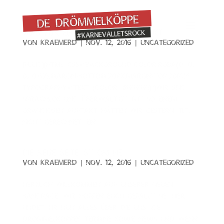
Was für ein grandioser Auftakt
von
KraemerD
|
Nov. 12, 2016
|
Uncategorized
[fluid][html css=“background-color:rgba(0, 0,
0, 0.67);margin-bottom:20px;margin-top:20px;“
typography=“Text {color: #ffffff;}“]Wir sind
sprachlos und überwältigt. Mit so einem
grandiosen Auftakt hätten wir gestern, 11.11,
nicht gerechnet. Ein...
Die neue Seite ist online
von
KraemerD
|
Nov. 12, 2016
|
Uncategorized
Herzlich Willkommen auf unserer neuen
Bandpage. Wir hoffen euch gefällt sie. Hier
findet Ihr nun alles über die uns „De
Drömmelköppe“. Termine sowie News und wenn