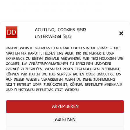
Ihr wollt könnt Ihr uns auch unter „LIVE
DABEI!“ dahin folgen wo wir gerade sind....
Achtung, Cookies sind
unterwegs! 🚀🍪
Unsere Website schmeißt ein paar Cookies in die Runde – die
machen nix kaputt, helfen uns aber, dir die perfekte User
Experience zu bieten. Deshalb verwenden wir Technologien wie
Cookies, um Geräteinformationen zu speichern und/oder
darauf zuzugreifen. Wenn du diesen Technologien zustimmst,
können wir Daten wie das Surfverhalten oder eindeutige IDs
auf dieser Website verarbeiten. Wenn du deine Zustimmung
nicht erteilst oder zurückziehst, können bestimmte Merkmale
und Funktionen beeinträchtigt werden.
Akzeptieren
Ablehnen
Impressum
|
Datenschutz
|
Kontakt