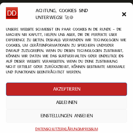
Achtung, Cookies sind
unterwegs! 🚀🍪
Unsere Website schmeißt ein paar Cookies in die Runde – die
machen nix kaputt, helfen uns aber, dir die perfekte User
Experience zu bieten. Deshalb verwenden wir Technologien wie
Cookies, um Geräteinformationen zu speichern und/oder
darauf zuzugreifen. Wenn du diesen Technologien zustimmst,
können wir Daten wie das Surfverhalten oder eindeutige IDs
auf dieser Website verarbeiten. Wenn du deine Zustimmung
nicht erteilst oder zurückziehst, können bestimmte Merkmale
und Funktionen beeinträchtigt werden.
Akzeptieren
Ablehnen
Impressum
|
Datenschutz
|
Kontakt
Einstellungen ansehen
© 2025 — De Drömmelköppe. All rights
reserved.
Datenschutzerklärung
Impressum