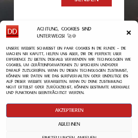
Achtung, Cookies sind
unterwegs! 🚀🍪
Unsere Website schmeißt ein paar Cookies in die Runde – die
machen nix kaputt, helfen uns aber, dir die perfekte User
Experience zu bieten. Deshalb verwenden wir Technologien wie
Cookies, um Geräteinformationen zu speichern und/oder
darauf zuzugreifen. Wenn du diesen Technologien zustimmst,
können wir Daten wie das Surfverhalten oder eindeutige IDs
auf dieser Website verarbeiten. Wenn du deine Zustimmung
nicht erteilst oder zurückziehst, können bestimmte Merkmale
und Funktionen beeinträchtigt werden.
Akzeptieren
Ablehnen
Impressum
|
Datenschutz
|
Kontakt