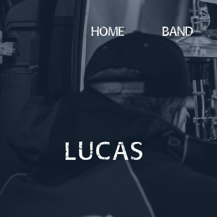
home
band
LUCAS