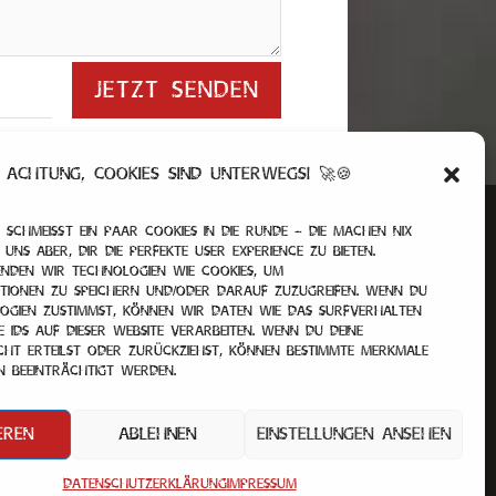
JETZT SENDEN
Achtung, Cookies sind unterwegs! 🚀🍪
 schmeißt ein paar Cookies in die Runde – die machen nix
 uns aber, dir die perfekte User Experience zu bieten.
nden wir Technologien wie Cookies, um
tionen zu speichern und/oder darauf zuzugreifen. Wenn du
logien zustimmst, können wir Daten wie das Surfverhalten
e IDs auf dieser Website verarbeiten. Wenn du deine
cht erteilst oder zurückziehst, können bestimmte Merkmale
n beeinträchtigt werden.
eren
Ablehnen
Einstellungen ansehen
Impressum
|
Datenschutz
|
Kontakt
Datenschutzerklärung
Impressum