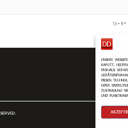
=
13 + 9
Unsere Website
kaputt, helfen
Deshalb verwe
Geräteinforma
diesen Techno
oder eindeutig
Zustimmung ni
und Funktione
Akzepti
served.